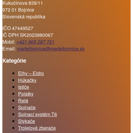
Kukučínova 839/11
972 01 Bojnice
Slovenská republika
IČO 47449527
IČ DPH SK2023880067
Mobil:
+421 905 287 721
Email:
martelbojnice@martelbojnice.sk
Kategórie
Elhy – Eldro
Húkačky
Ističe
Poistky
Relé
Spínače
Spínací systém T6
Stykače
Trolejové zberače