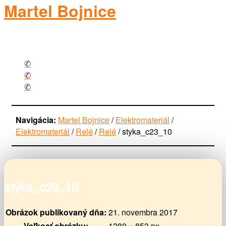
Martel Bojnice
elektromateriál
Facebook
Mail
Phone
Navigácia:
Martel Bojnice
/
Elektromateriál
/
Elektromateriál
/
Relé
/
Relé
/
styka_c23_10
styka_c23_10
Obrázok publikovaný dňa:
21. novembra 2017
Veľkosť obrázku:
1280 × 853 px