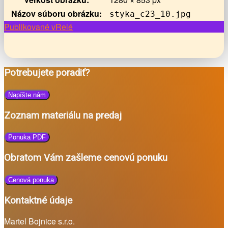
Názov súboru obrázku:
styka_c23_10.jpg
Navigácia
Publikované v
Relé
v
článkoch
Potrebujete poradiť?
Napíšte nám
Zoznam materiálu na predaj
Ponuka PDF
Obratom Vám zašleme cenovú ponuku
Cenová ponuka
Kontaktné údaje
Martel Bojnice s.r.o.