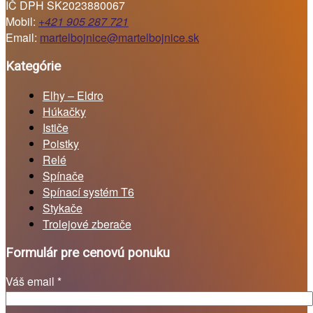
IČ DPH SK2023880067
Mobil:
+421 905 287 721
Email:
martelbojnice@martelbojnice.sk
Kategórie
Elhy – Eldro
Húkačky
Ističe
Poistky
Relé
Spínače
Spínací systém T6
Stykače
Trolejové zberače
Formulár pre cenovú ponuku
Váš email *