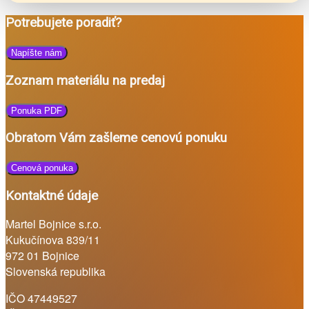
Potrebujete poradiť?
Napíšte nám
Zoznam materiálu na predaj
Ponuka PDF
Obratom Vám zašleme cenovú ponuku
Cenová ponuka
Kontaktné údaje
Martel Bojnice s.r.o.
Kukučínova 839/11
972 01 Bojnice
Slovenská republika
IČO 47449527