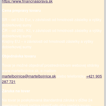
https://www.financnasprava.sk
Cena prepravy tovaru
SR – od 3,50 Eur, v závislosti od hmotnosti zásielky a výšky
dobierkovej sumy
ČR – od 250,- Kč, v závislosti od hmotnosti zásielky a výšky
dobierkovej sumy
Krajiny EU – v závislosti od hmotnosti zásielky a výšky
dobierkovej sumy
Objednávka tovaru
Tovar je možné objednať prostredníctvom webovej stránky
www.martelbojnice.sk, e-mailom
martelbojnice@martelbojnice.sk
alebo telefonicky
+421 905
287 721
.
Záruka na tovar
Na tovar je poskytovaná štandardná záruka v dĺžke 24
mesiacov, ktorá začína plynúť odo dňa predaja tovaru