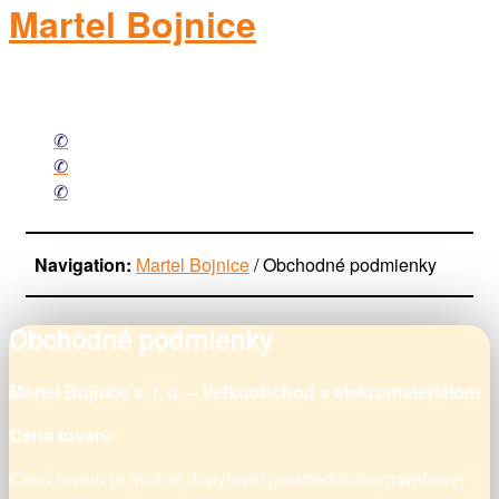
Martel Bojnice
elektromateriál
Facebook
Mail
Phone
Navigation:
Martel Bojnice
/
Obchodné podmienky
Obchodné podmienky
Martel Bojnice s. r. o. – Veľkoobchod s elekromateriálom
Cena tovaru
Cenu tovaru je možné dopytovať prostredníctvom webovej