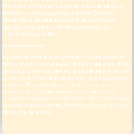
zákazníkovi vyznačeného na faktúre alebo pokladničnom
doklade z Virtuálnej registračnej pokladne. Záruka sa
nevzťahuje na opotrebenie tovaru, ktoré je spôsobené
obvyklým používaním. V takomto prípade právo na
reklamáciu tovaru zaniká.
Reklamácia tovaru
V prípade reklamácie tovaru je zákazník povinný predložiť
daňový doklad, prípadne kópiu dokladu o kúpe tovaru. Tovar,
ktorý pri zakúpení vykazuje vadu je bezodkladne vymenený
za nový tovar. Pokiaľ nie je možné tovar vymeniť predajca je
povinný vrátiť kupujúcemu plnú výšku sumy za tovar a
náklady spojené s prepravou tovaru na bankový účet
kupujúceho. Reklamácia tovaru vrátane odstránenia závady
na tovare je predajca povinný bezodkladne vybaviť do 30 dní
od začiatku reklamácie.