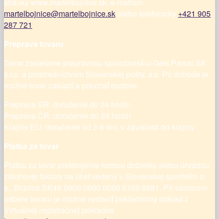
stránky www.martelbojnice.sk, e-mailom
martelbojnice@martelbojnice.sk
alebo telefonicky
+421 905
287 721
Preprava tovaru
Tovar zasielame prepravnou spoločnosťou Geis Parcel SK
s.r.o. a prostredníctvom Slovenskej pošty, a.s. Po dohode je
možné tovar zakúpiť a prevziať osobne.
Preprava SR: doručenie do 24 hodín
Preprava ČR: doručenie do 24 hodín
Krajiny EU: doručenie od 3-6 dní, v závislosti od krajiny
Platba za tovar
Platbu za tovar preferujeme formou dobierky alebo úhradou
zálohovej faktúry na účet vedený v Slovenskej sporiteľni a.
s., Bojnice SK48 0900 0000 0050 5102 0581. Pri osobnom
odbere tovaru je možné vystaviť pokladničný doklad z
Virtuálnej registračnej pokladne