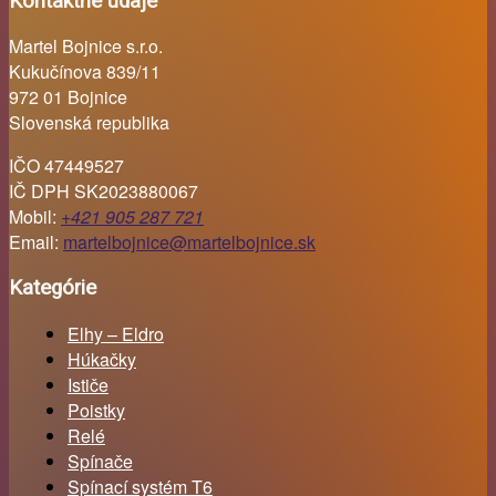
Kontaktné údaje
Martel Bojnice s.r.o.
Kukučínova 839/11
972 01 Bojnice
Slovenská republika
IČO 47449527
IČ DPH SK2023880067
Mobil:
+421 905 287 721
Email:
martelbojnice@martelbojnice.sk
Kategórie
Elhy – Eldro
Húkačky
Ističe
Poistky
Relé
Spínače
Spínací systém T6