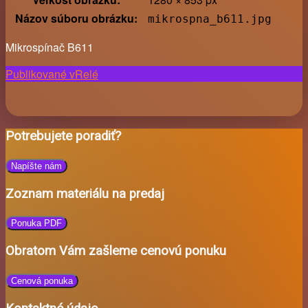
Názov súboru obrázku:
mikrospna_b611.jpg
Mikrospínač B611
Navigácia
Publikované v
Relé
v
článkoch
Potrebujete poradiť?
Napíšte nám
Zoznam materiálu na predaj
Ponuka PDF
Obratom Vám zašleme cenovú ponuku
Cenová ponuka