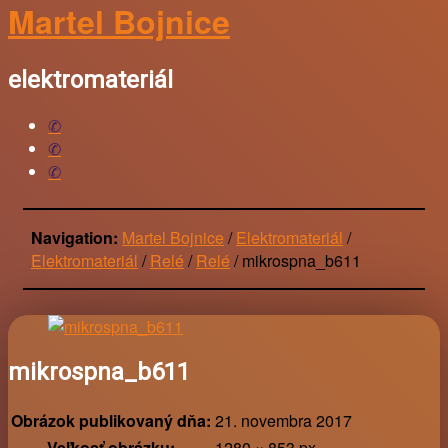
Martel Bojnice
elektromateriál
Facebook
Mail
Phone
Navigation:
Martel Bojnice
/
Elektromateriál
/
Elektromateriál
/
Relé
/
Relé
/
mikrospna_b611
mikrospna_b611
Obrázok publikovaný dňa:
21. novembra 2017
Veľkosť obrázku:
1280 × 853 px