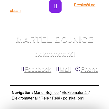
Navigácia webstránky Martel Bojnice
Preskočiť na
obsah
MARTEL BOJNICE
elektromateriál
Facebook
Mail
Phone
Navigation:
Martel Bojnice
/
Elektromateriál
/
Elektromateriál
/
Relé
/
Relé
/
poistka_pn1