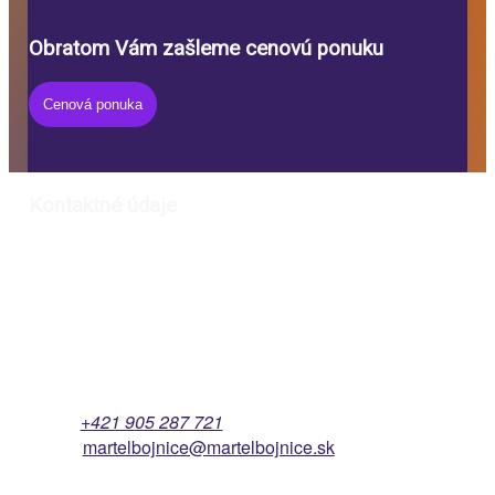
Obratom Vám zašleme cenovú ponuku
Cenová ponuka
Kontaktné údaje
Martel Bojnice s.r.o.
Kukučínova 839/11
972 01 Bojnice
Slovenská republika
IČO 47449527
IČ DPH SK2023880067
Mobil:
+421 905 287 721
Email:
martelbojnice@martelbojnice.sk