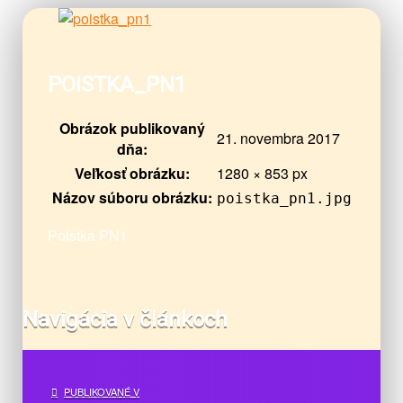
POISTKA_PN1
Obrázok publikovaný
21. novembra 2017
dňa:
Veľkosť obrázku:
1280 × 853 px
Názov súboru obrázku:
poistka_pn1.jpg
Poistka PN1
Navigácia v článkoch
PUBLIKOVANÉ V