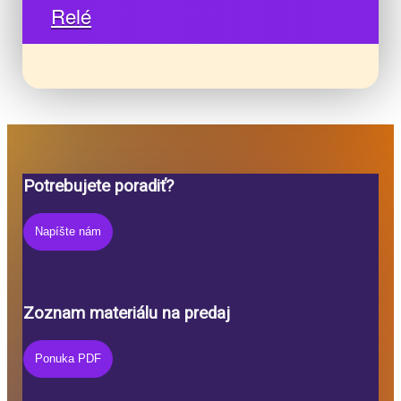
Relé
©
Potrebujete poradiť?
20
Ma
Napíšte nám
Bo
De
by
Mo
Zoznam materiálu na predaj
Sp
na
↑
Ponuka PDF