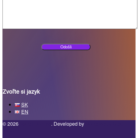
Zvoľte si jazyk
SK
EN
© 2026
Martel Bojnice
. Developed by
MonteWeby
Späť
nahor ↑