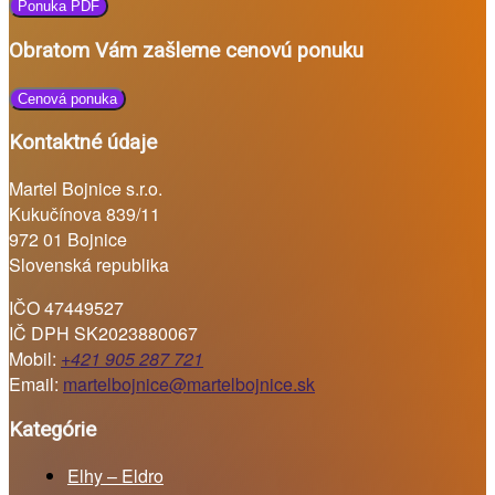
Ponuka PDF
Obratom Vám zašleme cenovú ponuku
Cenová ponuka
Kontaktné údaje
Martel Bojnice s.r.o.
Kukučínova 839/11
972 01 Bojnice
Slovenská republika
IČO 47449527
IČ DPH SK2023880067
Mobil:
+421 905 287 721
Email:
martelbojnice@martelbojnice.sk
Kategórie
Elhy – Eldro