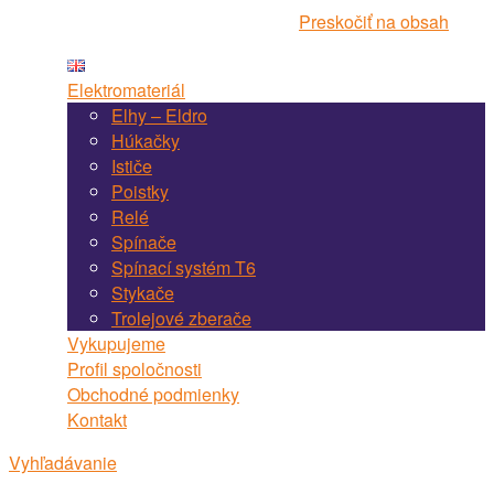
Navigácia webstránky Martel Bojnice
Preskočiť na obsah
Elektromateriál
Elhy – Eldro
Húkačky
Ističe
Poistky
Relé
Spínače
Spínací systém T6
Stykače
Trolejové zberače
Vykupujeme
Profil spoločnosti
Obchodné podmienky
Kontakt
Vyhľadávanie
Vyhľadávanie