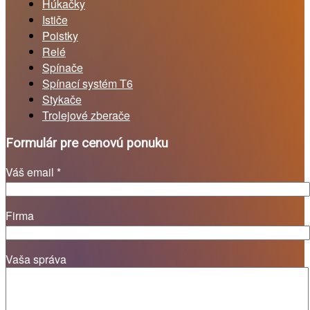
Húkačky
Ističe
Poistky
Relé
Spínače
Spínací systém T6
Stykače
Trolejové zberače
Formulár pre cenovú ponuku
Váš email *
Firma
Vaša správa