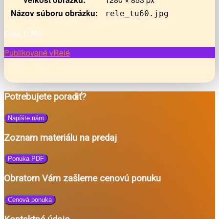
Názov súboru obrázku:
rele_tu60.jpg
Relé TU60
Navigácia
Publikované v
Relé
v
článkoch
Potrebujete poradiť?
Napíšte nám
Zoznam materiálu na predaj
Ponuka PDF
Obratom Vám zašleme cenovú ponuku
Cenová ponuka