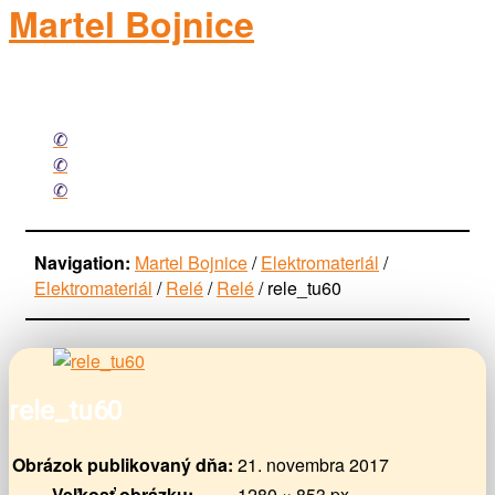
Martel Bojnice
elektromateriál
Facebook
Mail
Phone
Navigation:
Martel Bojnice
/
Elektromateriál
/
Elektromateriál
/
Relé
/
Relé
/
rele_tu60
rele_tu60
Obrázok publikovaný dňa:
21. novembra 2017
Veľkosť obrázku:
1280 × 853 px