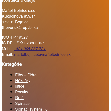
Kontaktné údaje
Martel Bojnice s.r.o.
Kukučínova 839/11
972 01 Bojnice
Slovenská republika
IČO 47449527
IČ DPH SK2023880067
Mobil:
+421 905 287 721
Email:
martelbojnice@martelbojnice.sk
Kategórie
Elhy – Eldro
Húkačky
Ističe
Poistky
Relé
Spínače
Spínací systém T6