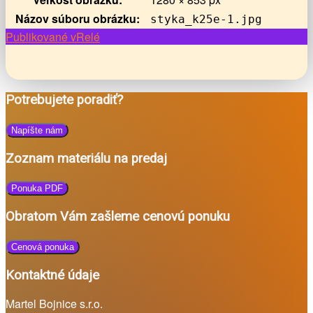
Názov súboru obrázku:
styka_k25e-1.jpg
Navigácia
Publikované v
Relé
v
článkoch
Potrebujete poradiť?
Napíšte nám
Zoznam materiálu na predaj
Ponuka PDF
Obratom Vám zašleme cenovú ponuku
Cenová ponuka
Kontaktné údaje
Martel Bojnice s.r.o.