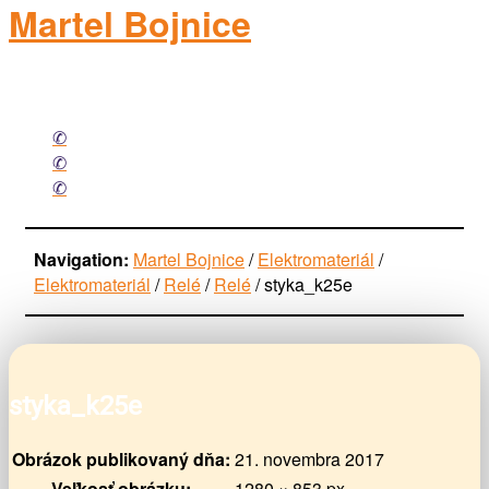
Martel Bojnice
elektromateriál
Facebook
Mail
Phone
Navigation:
Martel Bojnice
/
Elektromateriál
/
Elektromateriál
/
Relé
/
Relé
/
styka_k25e
styka_k25e
Obrázok publikovaný dňa:
21. novembra 2017
Veľkosť obrázku:
1280 × 853 px