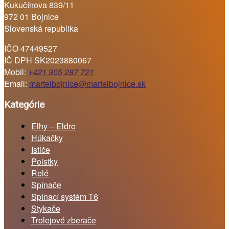
Kukučínova 839/11
972 01 Bojnice
Slovenská republika
IČO 47449527
IČ DPH SK2023880067
Mobil:
+421 905 287 721
Email:
martelbojnice@martelbojnice.sk
Kategórie
Elhy – Eldro
Húkačky
Ističe
Poistky
Relé
Spínače
Spínací systém T6
Stykače
Trolejové zberače