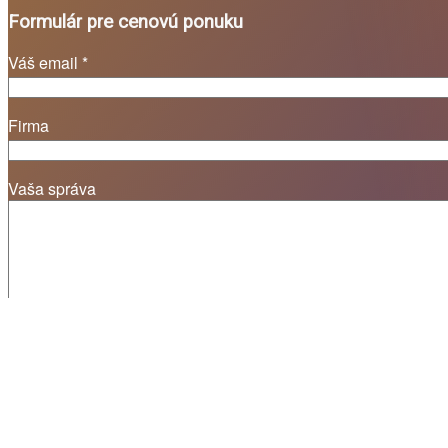
Formulár pre cenovú ponuku
Váš email *
Firma
Vaša správa