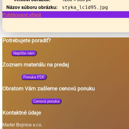
Názov súboru obrázku:
styka_lc1d95.jpg
Navigácia
Publikované v
Relé
v
článkoch
Potrebujete poradiť?
Napíšte nám
Zoznam materiálu na predaj
Ponuka PDF
Obratom Vám zašleme cenovú ponuku
Cenová ponuka
Kontaktné údaje
Martel Bojnice s.r.o.