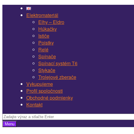
Navigácia
Preskočiť
webstránky
na
Elektromateriál
Martel
obsah
Elhy – Eldro
Bojnice
Húkačky
Ističe
Poistky
Relé
Spínače
Spínací systém T6
Stykače
Trolejové zberače
Vykupujeme
Profil spoločnosti
Obchodné podmienky
Kontakt
Vyhľadávanie
Vyhľadávanie
Menu