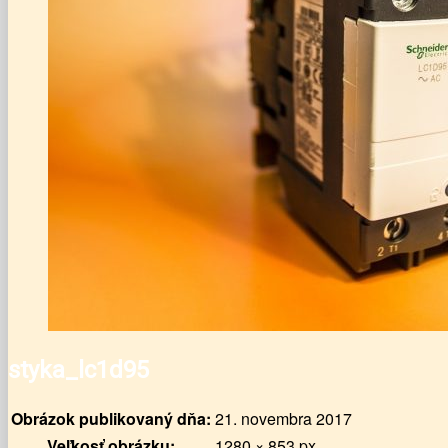
styka_lc1d95
Obrázok publikovaný dňa:
21. novembra 2017
Veľkosť obrázku:
1280 × 853 px