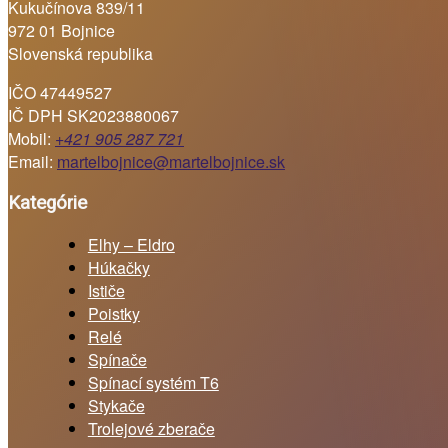
Kukučínova 839/11
972 01 Bojnice
Slovenská republika
IČO 47449527
IČ DPH SK2023880067
Mobil:
+421 905 287 721
Email:
martelbojnice@martelbojnice.sk
Kategórie
Elhy – Eldro
Húkačky
Ističe
Poistky
Relé
Spínače
Spínací systém T6
Stykače
Trolejové zberače