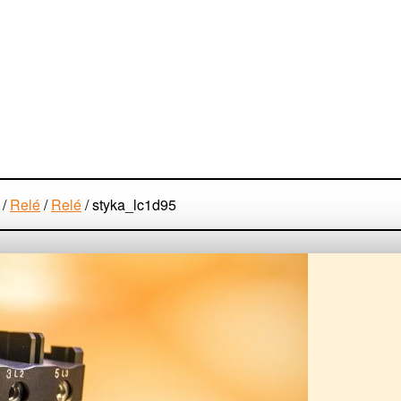
/
Relé
/
Relé
/
styka_lc1d95