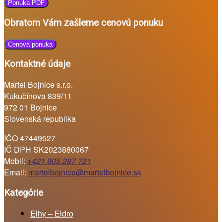
Ponuka PDF
Obratom Vám zašleme cenovú ponuku
Cenová ponuka
Kontaktné údaje
Martel Bojnice s.r.o.
Kukučínova 839/11
972 01 Bojnice
Slovenská republika
IČO 47449527
IČ DPH SK2023880067
Mobil:
+421 905 287 721
Email:
martelbojnice@martelbojnice.sk
Kategórie
Elhy – Eldro