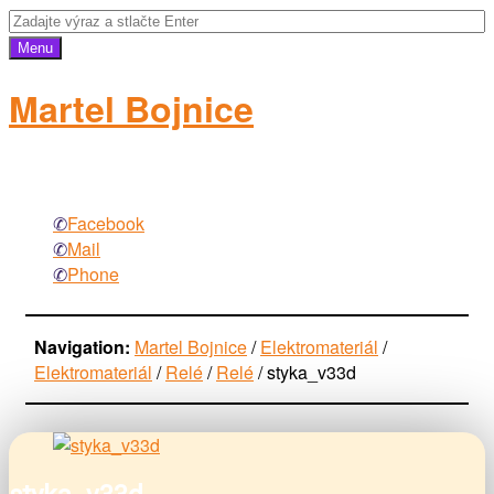
Menu
Martel Bojnice
elektromateriál
Facebook
Mail
Phone
Navigation:
Martel Bojnice
/
Elektromateriál
/
Elektromateriál
/
Relé
/
Relé
/
styka_v33d