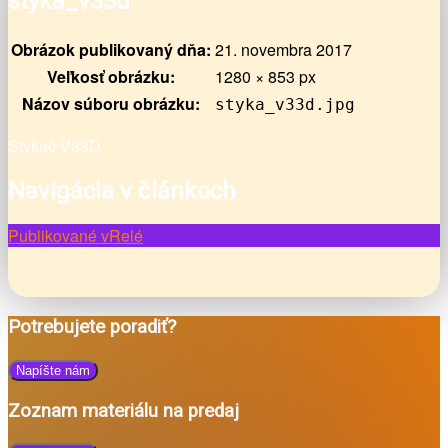
styka_v33d
Obrázok publikovaný dňa:
21. novembra 2017
Veľkosť obrázku:
1280 × 853 px
Názov súboru obrázku:
styka_v33d.jpg
Stykač V33D
Navigácia v článkoch
Publikované v
Relé
Potrebujete poradiť?
Napíšte nám
Zoznam materiálu na predaj