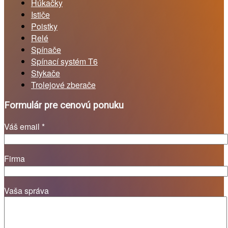
Húkačky
Ističe
Poistky
Relé
Spínače
Spínací systém T6
Stykače
Trolejové zberače
Formulár pre cenovú ponuku
Váš email *
Firma
Vaša správa