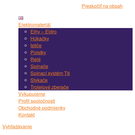
Navigácia webstránky Martel Bojnice
Preskočiť na obsah
Elektromateriál
Elhy – Eldro
Húkačky
Ističe
Poistky
Relé
Spínače
Spínací systém T6
Stykače
Trolejové zberače
Vykupujeme
Profil spoločnosti
Obchodné podmienky
Kontakt
Vyhľadávanie
Vyhľadávanie