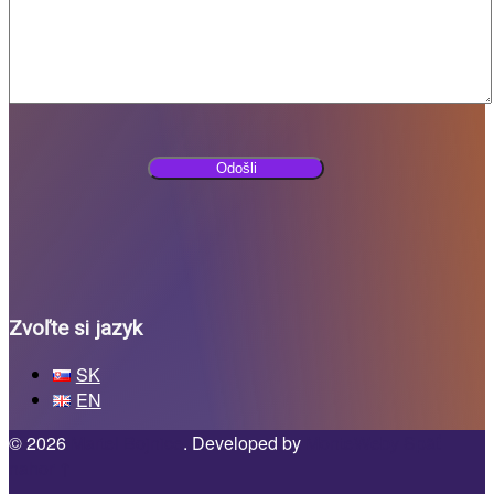
Zvoľte si jazyk
SK
EN
© 2026
Martel Bojnice
. Developed by
MonteWeby
Späť
nahor ↑