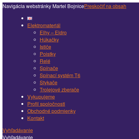
Navigácia webstránky Martel Bojnice
Preskočiť na obsah
Elektromateriál
Elhy – Eldro
Húkačky
Ističe
Poistky
Relé
Spínače
Spínací systém T6
Stykače
Trolejové zberače
Vykupujeme
Profil spoločnosti
Obchodné podmienky
Kontakt
Vyhľadávanie
Vyhľadávanie