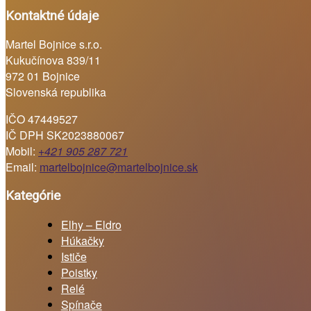
Kontaktné údaje
Martel Bojnice s.r.o.
Kukučínova 839/11
972 01 Bojnice
Slovenská republika
IČO 47449527
IČ DPH SK2023880067
Mobil:
+421 905 287 721
Email:
martelbojnice@martelbojnice.sk
Kategórie
Elhy – Eldro
Húkačky
Ističe
Poistky
Relé
Spínače