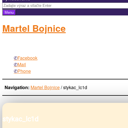
Menu
Martel Bojnice
elektromateriál
Facebook
Mail
Phone
Navigation:
Martel Bojnice
/
stykac_lc1d
stykac_lc1d