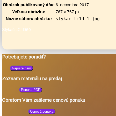
Obrázok publikovaný dňa:
6. decembra 2017
Veľkosť obrázku:
767 × 767 px
Názov súboru obrázku:
stykac_lc1d-1.jpg
Stykač LC1D50
Potrebujete poradiť?
Napíšte nám
Zoznam materiálu na predaj
Ponuka PDF
Obratom Vám zašleme cenovú ponuku
Cenová ponuka