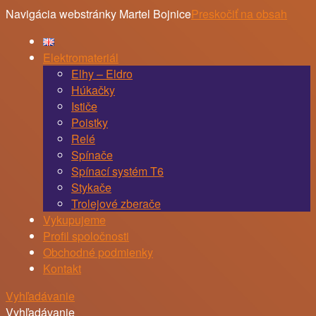
Navigácia webstránky Martel Bojnice
Preskočiť na obsah
Elektromateriál
Elhy – Eldro
Húkačky
Ističe
Poistky
Relé
Spínače
Spínací systém T6
Stykače
Trolejové zberače
Vykupujeme
Profil spoločnosti
Obchodné podmienky
Kontakt
Vyhľadávanie
Vyhľadávanie