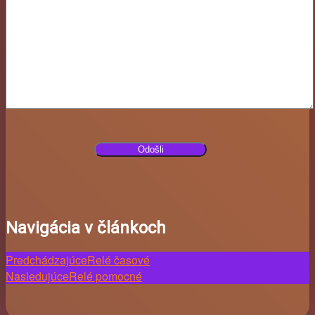
Navigácia v článkoch
Predchádzajúce
Relé časové
Nasledujúce
Relé pomocné