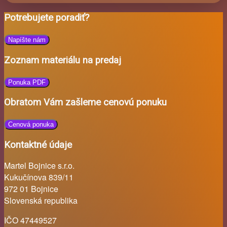
Potrebujete poradiť?
Napíšte nám
Zoznam materiálu na predaj
Ponuka PDF
Obratom Vám zašleme cenovú ponuku
Cenová ponuka
Kontaktné údaje
Martel Bojnice s.r.o.
Kukučínova 839/11
972 01 Bojnice
Slovenská republika
IČO 47449527