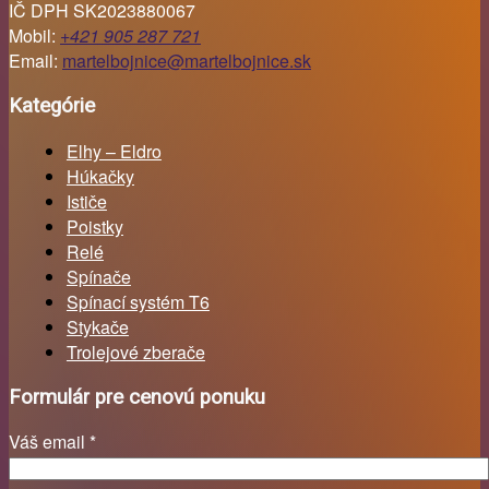
IČ DPH SK2023880067
Mobil:
+421 905 287 721
Email:
martelbojnice@martelbojnice.sk
Kategórie
Elhy – Eldro
Húkačky
Ističe
Poistky
Relé
Spínače
Spínací systém T6
Stykače
Trolejové zberače
Formulár pre cenovú ponuku
Váš email *