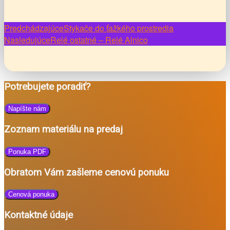
Navigácia
Predchádzajúce
Stykače do ťažkého prostredia
Nasledujúce
Relé ostatné – Relé Alnico
v
článkoch
Potrebujete poradiť?
Napíšte nám
Zoznam materiálu na predaj
Ponuka PDF
Obratom Vám zašleme cenovú ponuku
Cenová ponuka
Kontaktné údaje