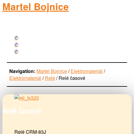
Martel Bojnice
elektromateriál
Facebook
Mail
Phone
Navigation:
Martel Bojnice
/
Elektromateriál
/
Elektromateriál
/
Relé
/
Relé časové
Relé časové
Relé CRM-83J