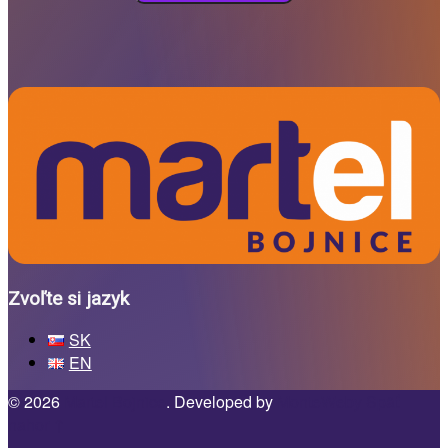
Zvoľte si jazyk
SK
EN
© 2026
Martel Bojnice
. Developed by
MonteWeby
Späť
nahor ↑