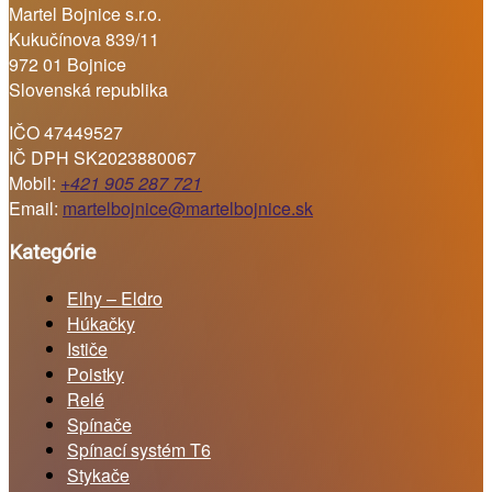
Martel Bojnice s.r.o.
Kukučínova 839/11
972 01 Bojnice
Slovenská republika
IČO 47449527
IČ DPH SK2023880067
Mobil:
+421 905 287 721
Email:
martelbojnice@martelbojnice.sk
Kategórie
Elhy – Eldro
Húkačky
Ističe
Poistky
Relé
Spínače
Spínací systém T6
Stykače