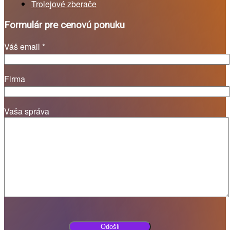
Trolejové zberače
Formulár pre cenovú ponuku
Váš email *
Firma
Vaša správa