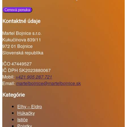
Cenová ponuka
Kontaktné údaje
Martel Bojnice s.r.o.
Kukučínova 839/11
972 01 Bojnice
Slovenská republika
IČO 47449527
IČ DPH SK2023880067
Mobil:
+421 905 287 721
Email:
martelbojnice@martelbojnice.sk
Kategórie
Elhy – Eldro
Húkačky
Ističe
Poistky