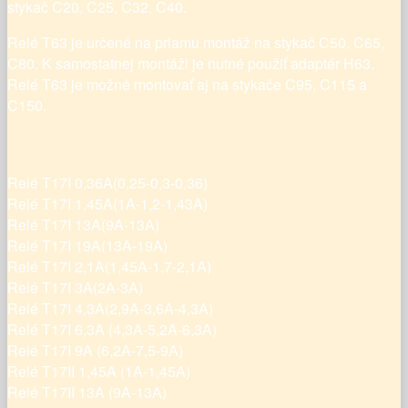
stykač C20, C25, C32, C40.
Relé T63 je určené na priamu montáž na stykač C50, C65,
C80. K samostatnej montáži je nutné použiť adaptér H63.
Relé T63 je možné montovať aj na stykače C95, C115 a
C150.
Relé T17I 0,36A(0,25-0,3-0,36)
Relé T17I 1,45A(1A-1,2-1,43A)
Relé T17I 13A(9A-13A)
Relé T17I 19A(13A-19A)
Relé T17I 2,1A(1,45A-1,7-2,1A)
Relé T17I 3A(2A-3A)
Relé T17I 4,3A(2,9A-3,6A-4,3A)
Relé T17I 6,3A (4,3A-5,2A-6,3A)
Relé T17I 9A (6,2A-7,5-9A)
Relé T17II 1,45A (1A-1,45A)
Relé T17II 13A (9A-13A)