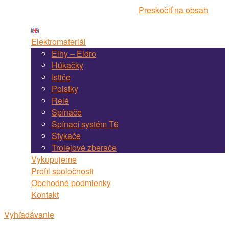
Navigácia webstránky Martel Bojnice
Preskočiť na obsah
Elektromateriál
Elhy – Eldro
Húkačky
Ističe
Poistky
Relé
Spínače
Spínací systém T6
Stykače
Trolejové zberače
Vykupujeme
Profil spoločnosti
Obchodné podmienky
Kontakt
Vyhľadávanie
Vyhľadávanie