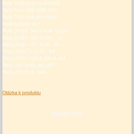
Relé T63II 21A (14,5A-21A)
Relé T63II 43A (30A-43A)
Relé T63II 63A (43A-63A)
Relé Adaptér H17
Relé LR2D1 304 0,40A - 0,63A
Relé LR2D1 305 0,63A - 1A
Relé LR2D1 307 2,5A - 4A
Relé LR2D1 310 4A - 6A
Relé LR2D1 303 0,25A-0,40A
Relé LRD 3359 (48-65A)
Relé LRD16 (9-13A)
Otázka k produktu
Napíšte nám