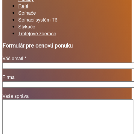
Relé
Spínače
Spínací systém T6
Stykače
Trolejové zberače
Formulár pre cenovú ponuku
Váš email *
Firma
Vaša správa