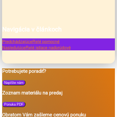
Navigácia v článkoch
Predchádzajúce
Relé pomocné
Nasledujúce
Relé istiace nadprúdové
Potrebujete poradiť?
Napíšte nám
Zoznam materiálu na predaj
Ponuka PDF
Obratom Vám zašleme cenovú ponuku