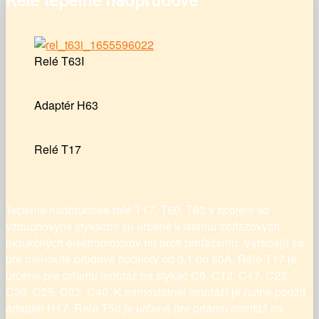
Relé tepelné nadprúdové
Relé T63I
Adaptér H63
Relé T17
Tepelné nadprúdové relé T17, T50, T63 v spojení so
vzduchovými stykačmi sú určené k isteniu trojfázových
indukčných elektromotorov nn proti preťaženiu. Vyrábajú sa
pre menovité prúdové hodnoty od 0,1 do 80A. Relé T17 je
určené pre priamu montáž na stykač C9, C12, C17, C23,
C20, C25, C32, C40. K samostatnej montáži je nutné použiť
adaptér H17. Relé T50 je určené pre priamu montáž na