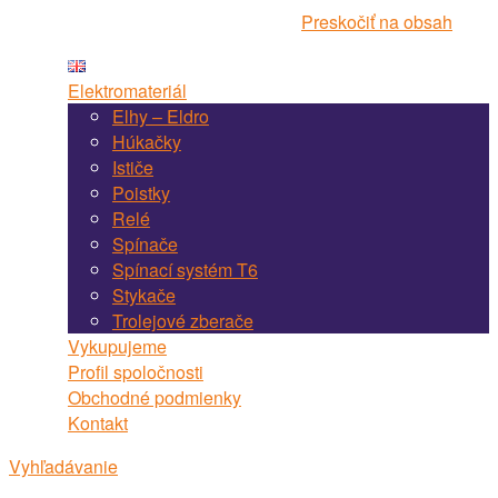
Navigácia webstránky Martel Bojnice
Preskočiť na obsah
Elektromateriál
Elhy – Eldro
Húkačky
Ističe
Poistky
Relé
Spínače
Spínací systém T6
Stykače
Trolejové zberače
Vykupujeme
Profil spoločnosti
Obchodné podmienky
Kontakt
Vyhľadávanie
Vyhľadávanie