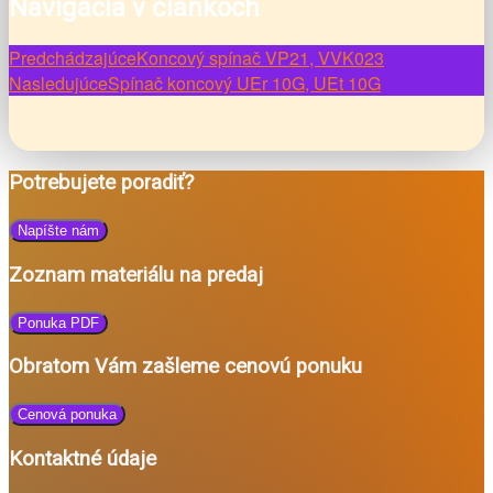
Navigácia v článkoch
Predchádzajúce
Koncový spínač VP21, VVK023
Nasledujúce
Spínač koncový UEr 10G, UEt 10G
Potrebujete poradiť?
Napíšte nám
Zoznam materiálu na predaj
Ponuka PDF
Obratom Vám zašleme cenovú ponuku
Cenová ponuka
Kontaktné údaje