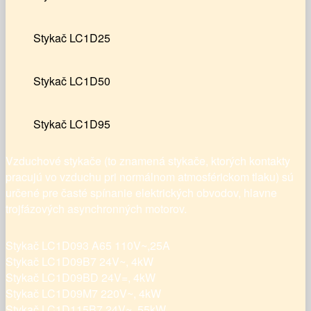
Stykač LC1D25
Stykač LC1D50
Stykač LC1D95
Vzduchové stykače (to znamená stykače, ktorých kontakty
pracujú vo vzduchu pri normálnom atmosférickom tlaku) sú
určené pre časté spínanie elektrických obvodov, hlavne
trojfázových asynchronných motorov.
Stykač LC1D093 A65 110V~,25A
Stykač LC1D09B7 24V~, 4kW
Stykač LC1D09BD 24V=, 4kW
Stykač LC1D09M7 220V~, 4kW
Stykač LC1D115B7 24V~, 55kW