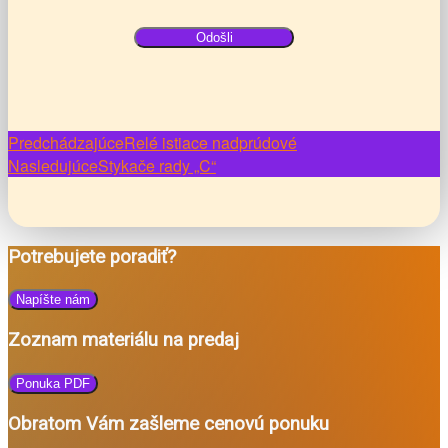
Navigácia
Predchádzajúce
Relé istiace nadprúdové
Nasledujúce
Stykače rady „C“
v
článkoch
Potrebujete poradiť?
Napíšte nám
Zoznam materiálu na predaj
Ponuka PDF
Obratom Vám zašleme cenovú ponuku