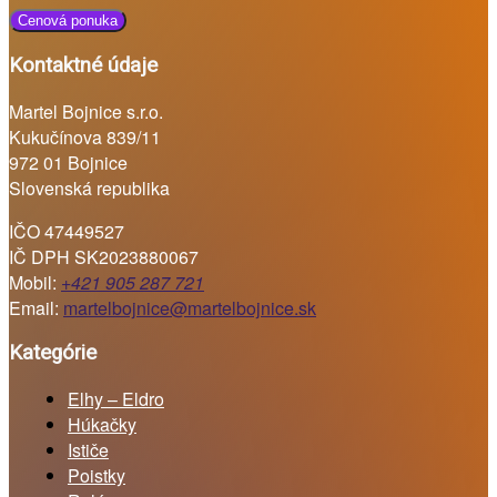
Cenová ponuka
Kontaktné údaje
Martel Bojnice s.r.o.
Kukučínova 839/11
972 01 Bojnice
Slovenská republika
IČO 47449527
IČ DPH SK2023880067
Mobil:
+421 905 287 721
Email:
martelbojnice@martelbojnice.sk
Kategórie
Elhy – Eldro
Húkačky
Ističe
Poistky