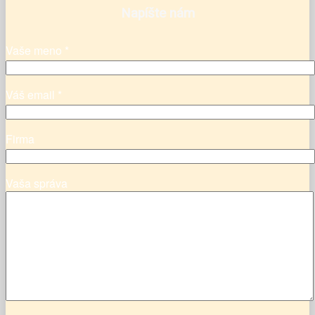
Napíšte nám
Vaše meno *
Váš email *
Firma
Vaša správa