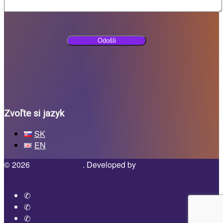
Zvoľte si jazyk
SK
EN
© 2026
Martel Bojnice
. Developed by
MonteWeby
Späť
nahor ↑
Facebook
Mail
Phone