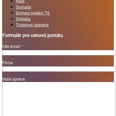
Relé
Spínače
Spínací systém T6
Stykače
Trolejové zberače
Formulár pre cenovú ponuku
Váš email *
Firma
Vaša správa